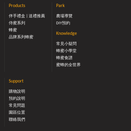
營養成份，只能從許多個別的花粉或混合花粉分析後彙
Products
Park
整，整體而言，蜜蜂花粉含有高量蛋白質、單糖（果糖和
葡萄糖），其中大部份的糖份來自於採粉蜂採集花粉粒
伴手禮盒 | 送禮推薦
農場導覽
時，用花蜜或帶出的蜂蜜加以黏合，因此使蜜蜂花粉具有
侍蜜系列
DIY預約
甜味。事實上，花粉確實含有相當多種的礦物質及維生
蜂蜜
Knowledge
素，每種蜜蜂花粉營養成份不盡相同，花粉含有豐富的營
品牌系列蜂蜜
養，被視為寶貴的自然機能性食品之一，早已成為國外專
常見小疑問
家學者的推薦食品，因為食用花粉，可調整體質，維持健
蜂蜜小學堂
康，養顏美容，使精神旺盛，在觀念上，可以把花粉當做
蜂蜜食譜
自然的營養品，或是有益健康的補品；如把花粉當做藥
蜜蜂的全世界
品，則必需有科學的佐證，或證明可提煉有效成份才可。
如何辨別花粉好壞 原體花粉應以無雜陳味，且光澤鮮
麗，具花粉植物、花卉粉源之特有香味；含雜陳味或不良
Support
風味，色澤晦暗，潮解皆不宜服食。
購物說明
預約說明
常見問題
園區位置
聯絡我們