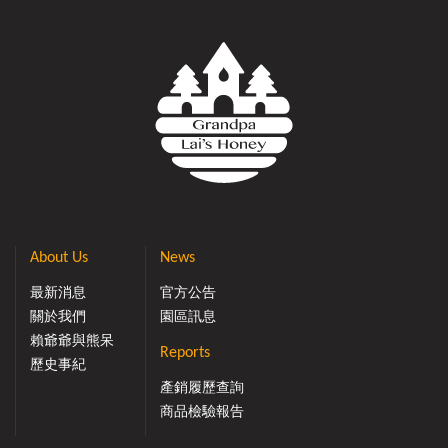
乳，育幼告停，長此以往，整個蜂群即將生態斷層而覆
亡。 養蜂人所設計之花粉採集器中，有一片僅容蜂體
擠身而過的孔板及收集槽，置於蜂箱門口，當採粉蜂返
巢，擠身通過孔板時，後足花粉籃被迫打開，成團的花粉
掉入收集槽中，新鮮花粉經過冷凍、殺菌及潔淨處理，妥
當收存，除花粉不足季節，餵飼蜂群外，當可出售，供人
食用，因富含多種維生素，對生理機能調節，健康維持有
很好幫助。蜜蜂花粉之食用價值 自然花粉粒常依不同
方式傳播，可分為風媒、蟲媒、鳥媒、獸媒等，蜜蜂花粉
係由蜜蜂採集雄蕊花藥裂開所散出的花粉粒而得，蜜蜂所
採集植物花粉種類十分龐雜，除採蟲媒花粉外，也採如玉
About Us
News
米、水稻等典型風媒花。 無數的花粉粒經蜜蜂集成小
團粒狀，稱為花粉團或花粉丸，本文稱為蜜蜂花粉，因其
最新消息
官方公告
含有花粉粒並不全然相同。 蜜蜂花粉含有多種營養成
關於我們
園區訊息
份，各成份含量均衡，且總量遠比一般食品為高，屬於天
賴爺爺與熊呆
然的「完全食物」，已有許多報告證實。早期曾為花粉壁
Reports
歷史事紀
極為強韌，可否為人體消化吸收問題，而迭再爭議，如今
產銷履歷查詢
則已有生物檢定報告證實花粉壁可被消化，且消化率達 80
商品檢驗報告
% 以上，對人體營養均衡及身體健康頗有助益，值得加以
推廣，為讓消費者對蜜蜂花粉有所瞭解。 論及花粉的