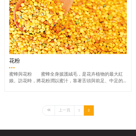
花粉
蜜蜂與花粉 蜜蜂全身披護絨毛，是花卉植物的最大紅
娘。訪花時，將花粉潤以蜜汁，靠著舌頭與前足、中足的
協助，集中於後足的花粉籃，攜回蜂巢用以供糧食，其為
蜜蜂製造蜂王乳及產生高能量活力，不可或缺的營養。
羽化出房的工蜂便開始食用花粉，春秋兩季育幼，以 3-6
日齡食粉量最高，夏季則以 9 日齡食量最高，直到 15-18 日
上一頁
1
2
齡以後才停止取食花粉，其原因為花粉是蜂群所需要蛋白
質來源，蛋白質為生物體生長及組織修補之基材，蜜蜂採
集為食，得以增強體力、維持生命，轉化成養育幼蟲所需
的蜂王乳。若沒有花粉，全群活力銳減，不能產生蜂王