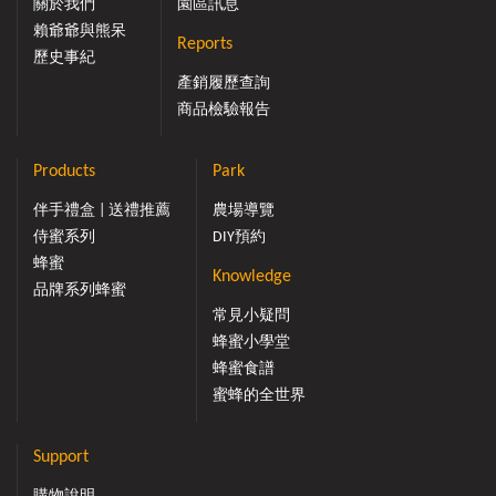
關於我們
園區訊息
賴爺爺與熊呆
Reports
歷史事紀
產銷履歷查詢
商品檢驗報告
Products
Park
伴手禮盒 | 送禮推薦
農場導覽
侍蜜系列
DIY預約
蜂蜜
Knowledge
品牌系列蜂蜜
常見小疑問
蜂蜜小學堂
蜂蜜食譜
蜜蜂的全世界
Support