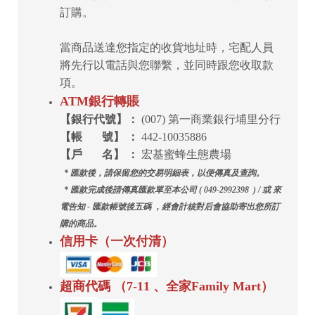
訂購。
當商品送達您指定的收貨地址時，宅配人員
將先行以電話與您聯繫，並同時跟您收取款
項。
ATM銀行轉賬
【銀行代號】：
(007) 第一商業銀行埔里分行
【帳 號】 ：
442-10035886
【戶 名】 ：
宏基蜜蜂生態農場
* 匯款後，請保留您的交易明細表，以便傳真及查詢。
* 匯款完成後請傳真匯款單至本公司 ( 049-2992398 ) /
或 來
電告知 - 匯款帳號後五碼 ，
經會計核對后會協助寄出您所訂
購的商品。
信用卡（一次付清）
超商代碼 （7-11 、全家Family Mart
）