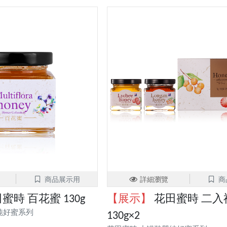
商品展示用
詳細瀏覽
商
蜜時 百花蜜 130g
【展示】
花田蜜時 二入
純好蜜系列
130g×2