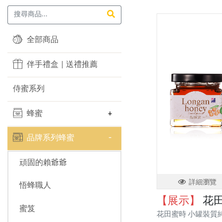
全部商品
伴手禮盒 | 送禮推薦
侍蜜系列
蜂蜜
品牌系列蜂蜜
頑固的賴爺爺
詳細瀏覽
悟蜂職人
【展示】
花田
蜜笈
花田蜜時 小罐裝質