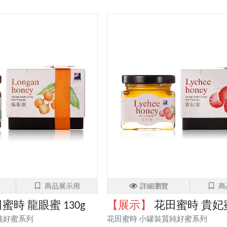
商品展示用
詳細瀏覽
商
蜜時 龍眼蜜 130g
【展示】
花田蜜時 貴妃蜜 
純好蜜系列
花田蜜時 小罐裝質純好蜜系列