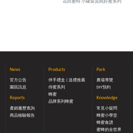
花田蜜時 小罐裝質純好蜜系列
News
Products
Park
官方公告
伴手禮盒 | 送禮推薦
農場導覽
園區訊息
侍蜜系列
DIY預約
蜂蜜
Reports
Knowledge
品牌系列蜂蜜
產銷履歷查詢
常見小疑問
商品檢驗報告
蜂蜜小學堂
蜂蜜食譜
蜜蜂的全世界