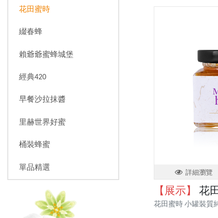
花田蜜時
綴春蜂
賴爺爺蜜蜂城堡
經典420
早餐沙拉抹醬
里赫世界好蜜
桶裝蜂蜜
單品精選
詳細瀏覽
【展示】
花田
花田蜜時 小罐裝質