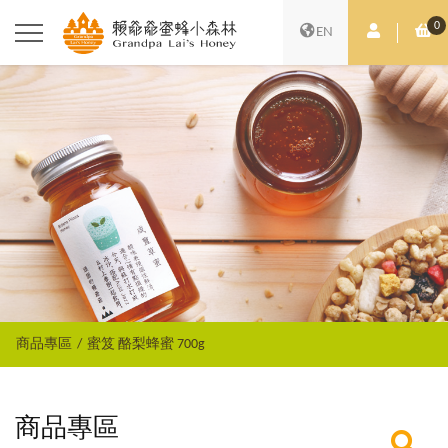
0
會員中心
購
EN
商品專區
蜜笈 酪梨蜂蜜 700g
商品專區