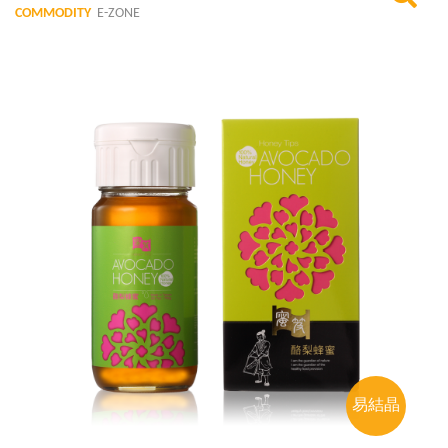
COMMODITY
E-ZONE
易結晶