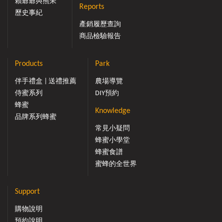
賴爺爺與熊呆
Reports
歷史事紀
產銷履歷查詢
商品檢驗報告
Products
Park
伴手禮盒 | 送禮推薦
農場導覽
侍蜜系列
DIY預約
蜂蜜
Knowledge
品牌系列蜂蜜
常見小疑問
蜂蜜小學堂
蜂蜜食譜
蜜蜂的全世界
Support
購物說明
預約說明