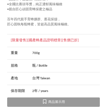
•全國比賽頭等獎，純正濃郁風味極緻
•親自匠心頑固育蜂採蜜之極品
百年四代親手育蜂擴群、逐花採擷，
匠心固執每瓶蜂蜜，皆超高品質風味極緻。
[限量發售][國產蜂產品證明標章][售價已折]
重量
700g
規格
瓶 / Bottle
產地
台灣 Taiwan
保存期限
2年 / years
商品展示用