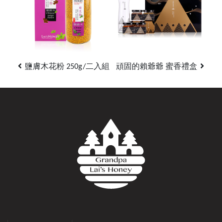
鹽膚木花粉 250g/二入組
頑固的賴爺爺 蜜香禮盒