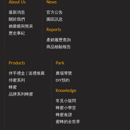
About Us
News
最新消息
官方公告
關於我們
園區訊息
賴爺爺與熊呆
Reports
歷史事紀
產銷履歷查詢
商品檢驗報告
Products
Park
伴手禮盒 | 送禮推薦
農場導覽
侍蜜系列
DIY預約
蜂蜜
Knowledge
品牌系列蜂蜜
常見小疑問
蜂蜜小學堂
蜂蜜食譜
蜜蜂的全世界