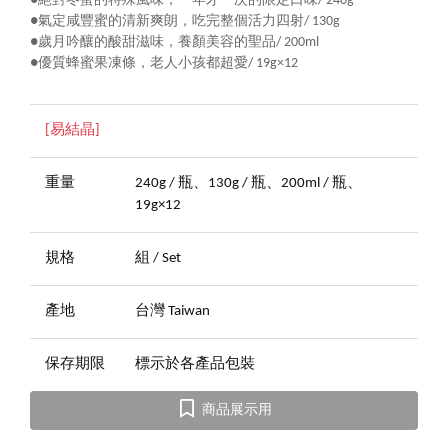
●絕對冬蜜的特殊風味，一年才一次的限定口味/ 240g
●氣定咸豐蜜的清新爽朗，吃完整個活力四射/ 130g
●歲月吟釀的酸甜滋味，養顏美容的聖品/ 200ml
●優質蜂蜜果凍條，老人小孩都超愛/ 19g×12
[易結晶]
重量
240g / 瓶、130g / 瓶、200ml / 瓶、
19g×12
規格
組 / Set
產地
台灣 Taiwan
保存期限
標示於各產品包裝
商品展示用