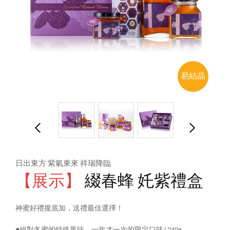
易結晶
日出東方 紫氣東來 祥瑞降臨
【展示】
綴春蜂 奼紫禮盒
神蜜好禮攏底加，送禮最佳選擇！