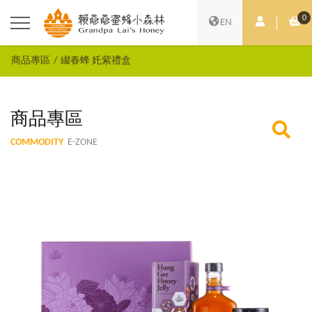
0
會員中心
購
EN
商品專區
綴春蜂 奼紫禮盒
商品專區
COMMODITY
E-ZONE