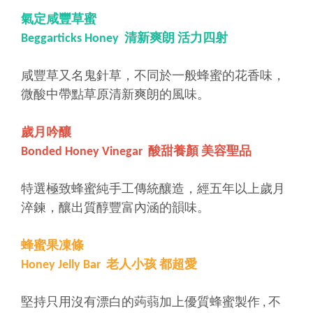
氣定咸豐草蜜
Beggarticks Honey 清新爽朗 活力四射
咸豐草又名鬼針草，不同於一般蜂蜜的花香味，
微酸中帶點草原清新爽朗的風味。
歲月吟釀
Bonded Honey Vinegar 酸甜養顏 美容聖品
特選極致蜂蜜純手工傳統釀造，經五年以上歲月
淬鍊，釀出質醇豐富內涵的韻味。
蜂蜜果凍條
Honey Jelly Bar 老人小孩 都超愛
堅持只用沒有漂白的蒟蒻加上優質蜂蜜製作 , 不