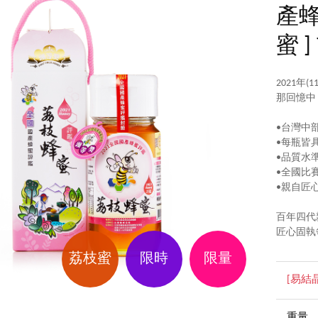
產蜂
蜜 ]
2021年(
那回憶中
•台灣中
•每瓶皆
•品質水
•全國比
•親自匠
百年四代
匠心固執
荔枝蜜
限時
限量
[易結
重