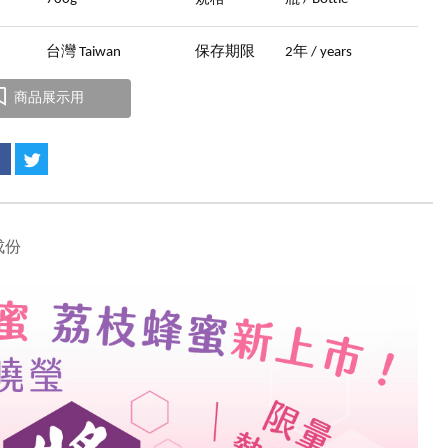
地
台灣 Taiwan
保存期限
2年 / years
商品展示用
成份