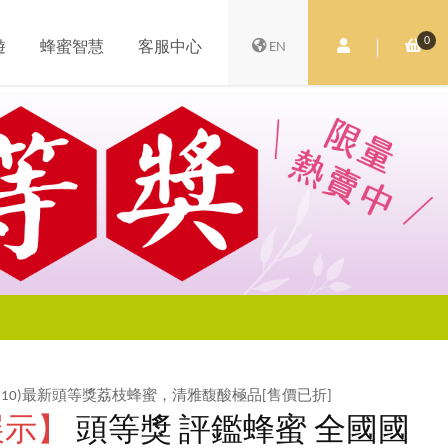
0
會員中心
購
遊
蜂蜜智慧
客服中心
EN
年(110)最新頭等獎荔枝蜂蜜，清雅馥酸極品[售價已折]
展示】
頭等獎 評鑑蜂蜜 全國國