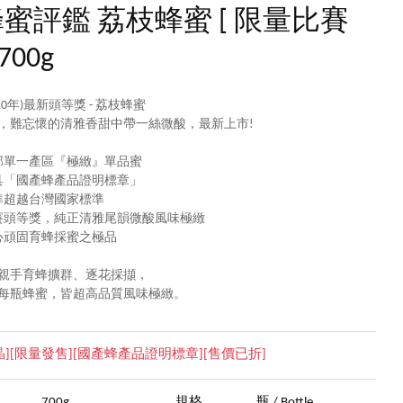
蜜評鑑 荔枝蜂蜜 [ 限量比賽
 700g
110年)最新頭等獎 - 荔枝蜂蜜
，難忘懷的清雅香甜中帶一絲微酸，最新上市!
部單一產區『極緻』單品蜜
具「國產蜂產品證明標章」
準超越台灣國家標準
賽頭等獎，純正清雅尾韻微酸風味極緻
心頑固育蜂採蜜之極品
親手育蜂擴群、逐花採擷，
每瓶蜂蜜，皆超高品質風味極緻。
晶][限量發售][國產蜂產品證明標章][售價已折]
量
700g
規格
瓶 / Bottle