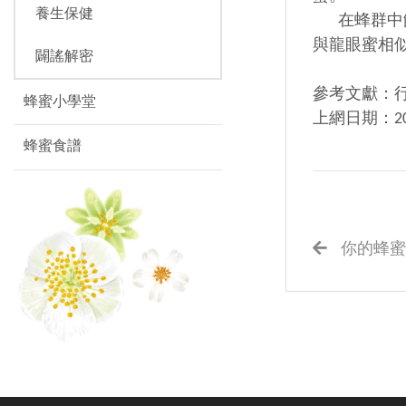
養生保健
在蜂群中餵
與龍眼蜜相
闢謠解密
參考文獻：
蜂蜜小學堂
上網日期：2
蜂蜜食譜
你的蜂蜜