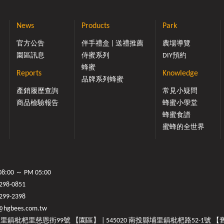
News
Products
Park
官方公告
伴手禮盒 | 送禮推薦
農場導覽
園區訊息
侍蜜系列
DIY預約
蜂蜜
Reports
Knowledge
品牌系列蜂蜜
產銷履歷查詢
常見小疑問
商品檢驗報告
蜂蜜小學堂
蜂蜜食譜
蜜蜂的全世界
00 ～ PM 05:00
298-0851
9-2398
@hgbees.com.tw
埔里鎮枇杷里慈恩街99號 【園區】 | 545020 南投縣埔里鎮枇杷路52-1號 