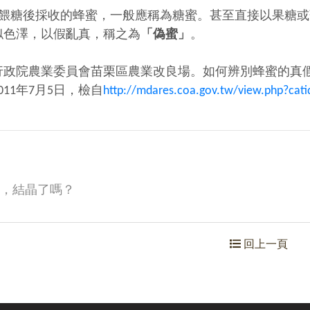
糖後採收的蜂蜜，一般應稱為糖蜜。甚至直接以果糖或
似色澤，以假亂真，稱之為
「偽蜜」
。
行政院農業委員會苗栗區農業改良場。如何辨別蜂蜜的真
011年7月5日，檢自
http:
//mdares.coa.gov.tw/view.php?cat
，結晶了嗎？
回上一頁