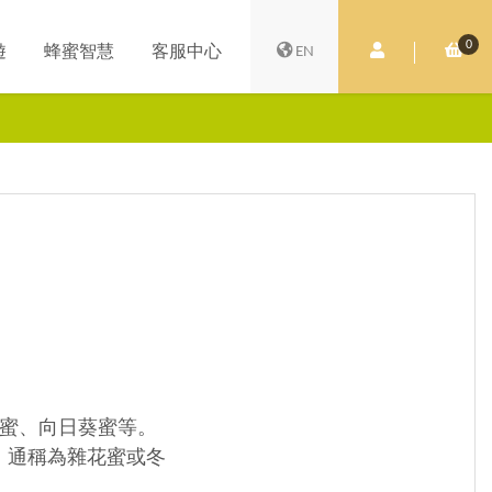
0
會員中心
購
遊
蜂蜜智慧
客服中心
EN
蜜、向日葵蜜等。
，通稱為雜花蜜或冬