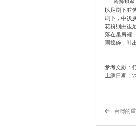
蜜蜂飛至花
以足刷下並
刷下，中後
花粉則由後
落在巢房裡，
團搗碎，吐
參考文獻：
上網日期：2
台灣的重