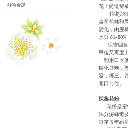
蜂蜜食譜
花上尚遺留
花蜜與蜂蜜的
含葡萄糖和果
變化，由蔗糖
水分 60~80
採蜜回巢之
畢後又再度
，利用口器使
轉化蔗糖，
發，經三、四日
開口封住。
採集花粉
花粉是蜜蜂
法分泌蜂毒
每箱每年約消