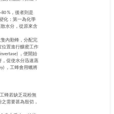
0 %，後者則是
種變化：第一為化學
化蒸散水分，從原來含
隻內勤蜂，分配完
宜位置進行釀蜜工作
tase) ，便開始
好，促使水分迅速蒸
ey) ，工蜂會用蠟將
工蜂若缺乏花粉無
粉之需要甚為殷切，