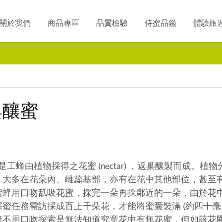
關於我們
商品專區
品質檢驗
侍蜜品鑑
體驗旅
與釀蜜
ey) 是工蜂由植物採得之花蜜 (nectar) ，返巢釀製而成。
，大多在花朵內、雌蕊基部，亦有在花中其他部位，甚至
蜜蜂用口吻舐吸花蜜，採完一朵再採鄰近的一朵，由於花
蜜任務需訪採成百上千朵花，才能將蜜囊裝滿 (約四十毫
蜂不用口吻探索是無法知道究竟花中有無花蜜，但如該花