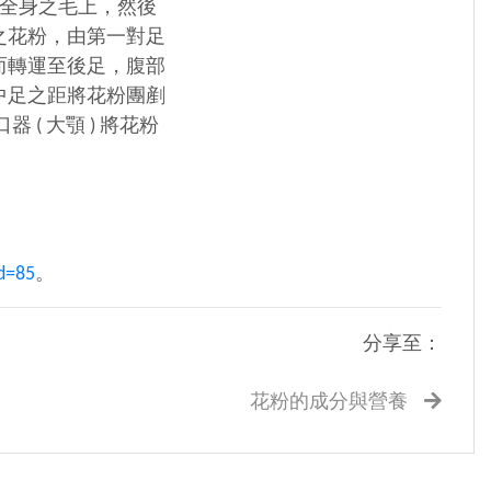
全身之毛上，然後
之花粉，由第一對足
而轉運至後足，腹部
中足之距將花粉團剷
( 大顎 ) 將花粉
id=85
。
分享至：
花粉的成分與營養