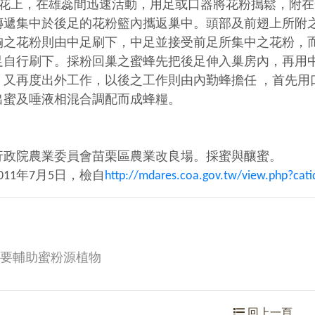
上，在雄蕊間迅速活動，用足或口器將花粉搗鬆，附在
傳遞集中於後足的花粉籃內攜返巢中。頭部及前翅上所附
胸之花粉則由中足刷下，中足並接受前足所集中之花粉，
足自行刷下。採粉回巢之蜜蜂先把後足伸入巢房內，再用
又再度出外工作，以後之工作則由內勤蜂擔任 ，首先用口器 
出蜜及唾液相混合調配而成蜂糧。
行政院農業委員會苗栗區農業改良場。採蜜與釀蜜。
011年7月5日，檢自
http://mdares.coa.gov.tw/view.php?cat
要輔助蜜粉源植物
回上一頁