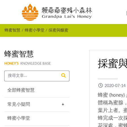
蜂蜜智慧
蜂蜜小學堂
採蜜與釀蜜
蜂蜜智慧
採蜜
HONEY'S
KNOWLEDGE BASE
2020-07-14
全部蜂蜜智慧
蜂蜜 (hon
體稱為蜜腺
常見小疑問
葉片上者。
蜂完成一次採
蜂蜜小學堂
花深處，蜜