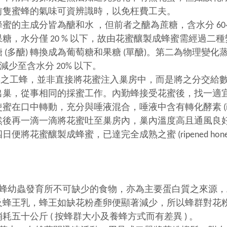
前隻蜜蜂的氣味可資辨識時，以免枉費工夫。
主成分皆為醣和水 ，但前者之醣為蔗糖，含水分 60~8
糖，水分僅 20 % 以下，故由花蜜釀製成蜂蜜需經過二
 (多醣) 轉換成為葡萄糖和果糖 (單醣)。第二為物理變
% 減少至含水分 20% 以下。
工蜂，並非直接將花蜜注入巢房中，而是將之分交給數
出巢，從事相同的採蜜工作。內勤蜂接受花蜜後，找一適
蜜在口中轉動，充分與唾液混合，唾液中含有轉化酵素 (inver
然後再一滴一滴將花蜜吐至巢房內，巢內溫度高且通風良
便將花蜜釀製成蜂蜜，已達完全成熟之蜜 (ripened hon
幼蟲發育所不可缺少的食物，亦為主要蛋白質之來源，
及蜂王乳，蜂王如缺花粉產卵便顯著減少，所以蜂群對花
耗五十公斤 ( 按蜂群大小及養蜂方式而有差異 ) 。