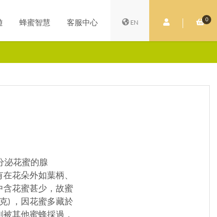
0
會員中心
購
遊
蜂蜜智慧
客服中心
EN
植物分泌花蜜的腺
有在花朵外如葉柄、
中含花蜜甚少，故蜜
克) ，因花蜜多藏於
剛被其他蜜蜂採過，