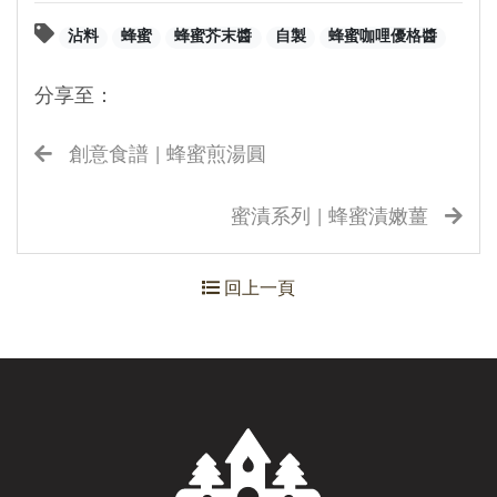
沾料
蜂蜜
蜂蜜芥末醬
自製
蜂蜜咖哩優格醬
分享至：
創意食譜 | 蜂蜜煎湯圓
蜜漬系列 | 蜂蜜漬嫩薑
回上一頁