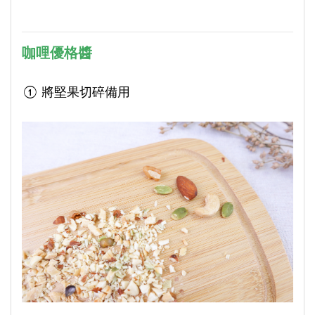
咖哩優格醬
① 將堅果切碎備用