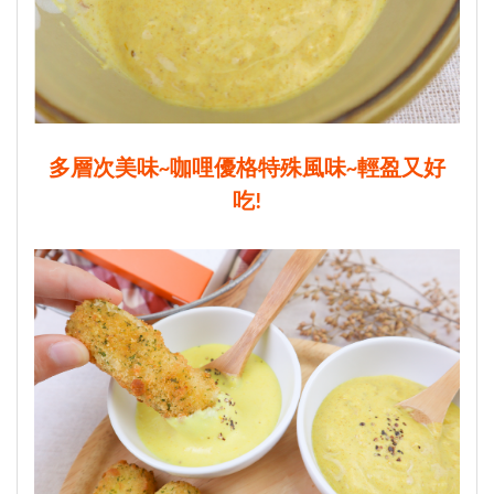
多層次美味~咖哩優格特殊風味~輕盈又好
吃!