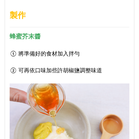
製作
蜂蜜芥末醬
① 將準備好的食材加入拌勻
② 可再依口味加些許胡椒鹽調整味道