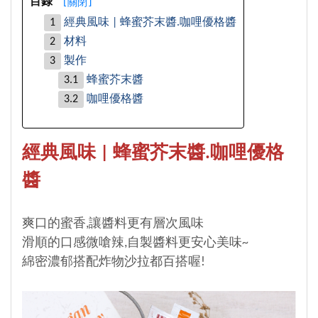
[
關閉
]
目錄
經典風味 | 蜂蜜芥末醬.咖哩優格醬
材料
製作
蜂蜜芥末醬
咖哩優格醬
經典風味 | 蜂蜜芥末醬.咖哩優格
醬
爽口的蜜香,讓醬料更有層次風味
滑順的口感微嗆辣,自製醬料更安心美味~
綿密濃郁搭配炸物沙拉都百搭喔!