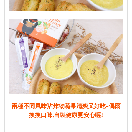
兩種不同風味沾炸物蔬果清爽又好吃~偶爾
換換口味,自製健康更安心喔!