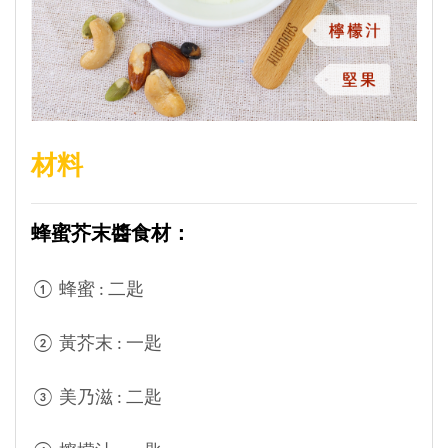
材料
蜂蜜芥末醬食材：
① 蜂蜜 : 二匙
② 黃芥末 : 一匙
③ 美乃滋 : 二匙