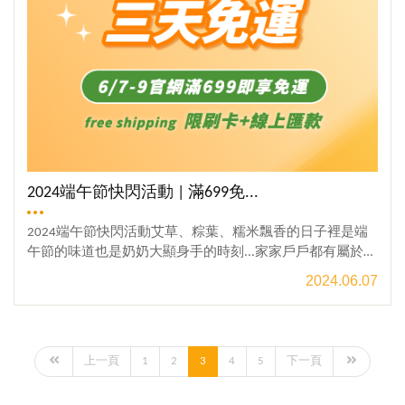
小蜂蜜 (50g) 乙罐。2.一筆訂單限贈乙罐。使用方法：1.登
入會員：系統自派發送「8/5-8/8 狂賀麟洋配二連霸奪金快
閃活動，下單贈50g甜心小蜂蜜 」一張（一個帳號系統只會
派發一次）2.於結帳頁選擇「選擇折價券或輸入領券碼」3.
即可找到贈送券。本優惠活動相關規定：※本活動僅適用於
賴爺爺蜜蜂小森林和宏基蜂蜜官方網站。※本優惠活動無法
與其他的優惠方案合併使用。※本公司保有於活動期間內更
改活動規則內容之權利，活動內容變動將於本活動網頁中
更新，恕不另行通知。✽2024 夏季 ∞ 緻蜂蜜 ✽→侍蜜 第二
件六折♛ 中元普渡 一年一度龍眼蜜活動 ♛→泰國龍眼蜜 特
2024端午節快閃活動 | 滿699免...
惠單罐499✽ 台灣優質好蜜，都在這裡 ✽【2024全國國產蜂
蜜評鑑 | 宏基蜂蜜連續16年榮獲肯定】→狂賀 龍眼蜜頭等
2024端午節快閃活動艾草、粽葉、糯米飄香的日子裡是端
獎
午節的味道也是奶奶大顯身手的時刻...家家戶戶都有屬於自
己的粽子記憶問到你覺得哪裡的粽子最好吃答案都是：
2024.06.07
「我家自己包的...」2024 仲夏夜❘端午禮最後活動免運、
免運、免運來了!!限時三天結帳金額滿699即享免運限刷卡
或線上匯款!!限刷卡或線上匯款!!限刷卡或線上匯款!!若貨
到付款則無法使用此券。若不甚使用，訂單將作廢。活動
上一頁
1
2
3
4
5
下一頁
時間：2024年6月07日 00:00 ~ 2024年6月09日 23:59活動方
法：1.於活動時間內在官網平台下單，結帳金額滿699即享