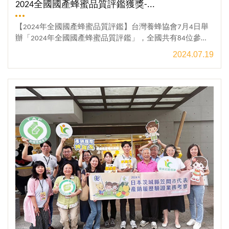
2024全國國產蜂蜜品質評鑑獲獎-...
【2024年全國國產蜂蜜品質評鑑】台灣養蜂協會7月4日舉
辦「2024年全國國產蜂蜜品質評鑑」，全國共有84位參
賽，經初評與複評後，分別選出龍眼蜜特等獎7位、頭等獎
2024.07.19
41位，及荔枝蜜特等獎2位、頭等獎9位，合計59位獲獎，
將於8月10日在台中林皇宮頒獎。-引用自中時新聞網...點擊
觀看更多
看完整新聞稿-中時新聞網點擊看台灣養蜂協會得獎影片台
灣養蜂協會主辦的2024年全國國產蜂蜜品質評鑑比賽出爐
了!!今年的宏基蜂蜜只報名龍眼蜜組，同時也獲得頭等獎!!
你知道蜂蜜品質評鑑比賽的就像在面試一樣!! 有初評+複評
嗎?!❤初評：CNS1305蜂蜜國家品質標準7項指標檢驗+2類1
1種抗生素+412項農藥檢測。合格後進行複評。❤複評：國
內多位養蜂領域-產、官、學、專家，進行色澤、香氣、風
味等感官評鑑。彙整後再公布結果。宏基蜂蜜在販售前，
一定會先將蜂蜜送檢，並販售通過檢測，確保吃進人體裡
無虞→這是基本條件。而後在風味上也細化區分-使用蜂蜜
氣味輪，將龍眼蜜/荔枝蜜/咸豐草蜜/百花蜜/冬蜜/烏桕等
多種風味區分出來。詳閱/購買 商品點擊