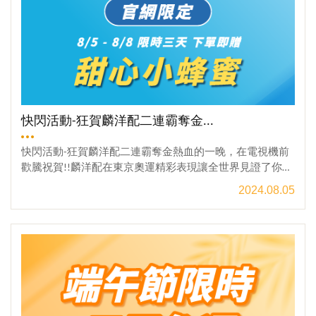
禮2023年全國國產蜂蜜評鑑比賽雙料得獎蜂蜜→ 嘴刁的愛
貨蜜~！台灣優質好蜜，都在這裡→【產銷履歷蜂蜜，讓你
安心的優質好蜜！】【門市地址】→ 545020南投縣埔里鎮
枇杷里慈恩街99號【電話洽詢】→ 049-298-0851
快閃活動-狂賀麟洋配二連霸奪金...
快閃活動-狂賀麟洋配二連霸奪金熱血的一晚，在電視機前
歡騰祝賀!!麟洋配在東京奧運精彩表現讓全世界見證了你們
的實力，如今再度攜手勇奪金牌!!!二連霸奪金~狂賀 麟洋配
2024.08.05
二連霸奪金!!2024/8/5 17:00 - 8/8 17:00 限時三天於宏基蜂
蜜官網下單不限金額，贈-50g 甜心小蜂蜜 (風味隨機出)202
觀看更多
4巴黎奧運正如火如荼進行中，為中華隊加油!!中華隊的所
有參賽選手們，你們是台灣的驕傲，運動員的努力與堅
持，激勵著無數電視機前的觀眾...在炎熱的夏日，讓我們用
一杯蜂蜜水與熱血的心，一起為中華隊加油!!※官網獨家※
活動時間：2024年8月05日 17:00 ~ 2024年8月08日 17:00活
動方法：1.於活動時間內在官網平台下單，不限金額贈甜蜜