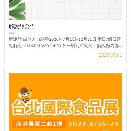
定為台灣本產，從蜂場選擇、餵飼、縮減擴增、清潔消
毒，還有採收、倉儲、檢驗分裝等流程，都必須符合TGAP
之規範與要求。宏基蜜蜂生態農場 (宏基蜂蜜)，為2020年
首家通過產銷履歷農產品集團驗證之蜂蜜生產業者，並以
解說館公告
「蜜笈 龍眼蜂蜜」「蜜笈 荔枝蜂蜜 」取得TAP產銷履歷驗
證標章。說到職業的熱愛，真的要向賴爺爺學習，養蜂一
解說館 由於人力調整2026年7月1日~12月31日 平日/假日定
輩子，說起蜜蜂是滿臉的熱情，總是有說不完的話想與大
點解說→11:00/13:30/14:30 各一場到訪期間，解說館內部
家分享!!同時在溯源和產銷履歷上面，我們也不遺餘力地去
文宣，可自行翻閱。平日若有十人以上參訪需求，請提前
2026.07.01
推廣，希望貴賓們都可以在這裡找到屬於自己喜歡的蜂蜜~
預約。欲參與免費解說者，麻煩先到櫃台登記。感謝您的
聽完賴爺爺的分享後，換到DIY區，自己動手做蜂蠟紫草
理解與配合，期待您的蒞臨。
觀看更多
膏，這罐小小的紫草膏在夏天可說是包包必備小物，在戶
外被蚊蟲叮咬，擦上一層可以獲得舒緩，重點是成份天然~
在手作的同時，大家是一邊做一邊分享對於產業的觀點與
意見，這種彼此的經驗交流，是參訪最可貴的地方!!產銷履
歷蜂蜜：https://www.hgbees.com.tw/product-type196.html