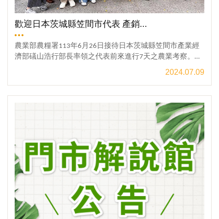
歡迎日本茨城縣笠間市代表 產銷...
農業部農糧署113年6月26日接待日本茨城縣笠間市產業經
濟部礒山浩行部長率領之代表前來進行7天之農業考察。本
次日方來臺主要是該市重視消費者所關心的食品安全問
2024.07.09
題，期向農糧署拜會，進一步瞭解我國產銷履歷驗證制度
推動經驗。 農糧署表示，本次交流活動由舉辦國際交流經
觀看更多
驗豐富之財團法人中國生產力中心，協助安排參訪產銷履
歷農產品經營據點共10處。-引用自農業部農糧署網站點擊
看完整新聞稿夏日的午後，由農糧署帶隊而來，其中有幾
位遠從日本而來的貴賓~來自日本茨城縣 笠間市農業公社-
持丸聖哉和笠間市產業經濟部農政課-田代智香來到「賴爺
爺蜜蜂小森林」了解一下我們家蜂蜜的產銷履歷!!由「宏基
蜂蜜」的品牌創始人兼養蜂一甲子的-賴朝賢，賴爺爺為貴
賓們分享農場/蜜蜂/蜂蜜的小故事。食安問題是大家共同關
注的議題，不分國界與地域。而台灣產銷履歷，由行政院
農業委員會推動的自願性農產品驗證制度 ，於2020年時加
入「蜂蜜」TGAP「台灣良好農業規範」，建立了蜂蜜的產
銷履歷驗證執行的查驗基準。具有產銷履歷的蜂蜜，皆限