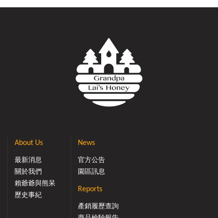
免運。2.付款方式限刷卡或轉帳。使用方法：1.登入會員：
系統自派發送「2024端午節快閃活動券」一張（一個帳號
系統只會派發一次）2.於結帳頁選擇「選擇折價券或輸入領
券碼」3.即可找到運費折抵券本優惠活動相關規定：※本活
動僅適用於宏基蜜蜂生態農場/賴爺爺蜜蜂小森林官方網
站。※本優惠活動無法與其他的優惠方案合併使用。※本公
司保有於活動期間內更改活動規則內容之權利，活動內容
變動將於本活動網頁中更新，恕不另行通知。✽2024 端午
節活動✽→指定禮盒兩件88折→花田蜜時禮盒特價499【20
23比賽得獎蜜】→2023年宏基蜂蜜全國國產蜂蜜評鑑比賽
榮獲[雙料特等獎龍眼蜜]+[頭等獎荔枝蜜]
About Us
News
最新消息
官方公告
關於我們
園區訊息
賴爺爺與熊呆
Reports
歷史事紀
產銷履歷查詢