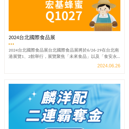
2024台北國際食品展
2024台北國際食品展台北國際食品展將於6/26-29在台北南
港展覽1、2館舉行，展覽聚焦「未來食品」以及「食安永
續」兩大主軸。今年的食品展，宏基蜂蜜X賴爺爺蜜蜂小森
2024.06.26
林 照慣例北上來參展!!我們帶著一車的家當與滿滿的誠意到
來，今年展位在二館1樓-Q1027 六米主走道旁，看到黃色/
觀看更多
大大的賴爺爺和小蜜蜂，就是我們!!! 歡迎蜜友們來找我們
玩，暢聊你想知道的蜜蜂&蜂蜜大小事。偷偷說?：現場有
準備小禮物，歡迎蜜友揪朋友們一起來逛展!!展覽日期：20
24/06/26--06/29展覽時間：6/26-28→10:00-18:00 6/29→
10:00-17:00宏基蜂蜜位於：南港展覽館2館1樓 Q1027 主走
道旁2024台北國際食品展報導：https://reurl.cc/Gjqr2D2024
台北國際食品展登記索票網址：https://reurl.cc/Gjqr03專屬
好康，絕對不能錯過大宗採購 送禮新寵兒→ 健康體面伴手