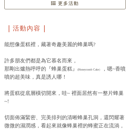
更多活動
活動內容
能想像蛋糕裡，藏著奇趣美麗的蜂巢嗎?
許多朋友們都是為它慕名而來，
那剛出爐熱呼呼的『蜂巢蛋糕』
，嗯~香噴
(Honeycomb Cake）
噴的超美味，真是誘人哪！
將蛋糕從底層橫切開來，哇~ 裡面居然有一整片蜂巢
~!
切面佈滿緊密、完美排列的清晰蜂巢孔洞，還閃耀著
微微的濕潤感，看起來就像蜂巢裡的蜂蜜正在流淌，