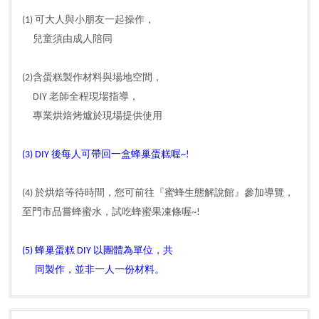
(1) 可大人與小朋友一起操作，
兒童須由成人陪同
(2)含蛋糕製作材料與場地空間，
DIY 老師全程現場指導，
專業烘焙烤爐於現場提供使用
(3) DIY 後每人可帶回一盒蜂巢蛋糕喔~!
(4) 於烘焙等待時間，
您可前往
『蜜蜂生態解說館』參加導覽，
至門市品嘗蜂蜜水，試吃蜂蜜果凍條
喔~!
(5) 蜂巢蛋糕 DIY 以團體為單位，共
同製作，並非一人一份材料。