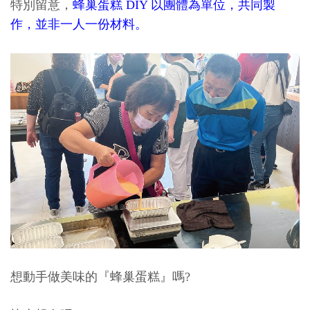
特別留意，
蜂巢蛋糕 DIY 以團體為單位，共
同製
作，並非一人一份材料。
想動手做美味的『蜂巢蛋糕』嗎?